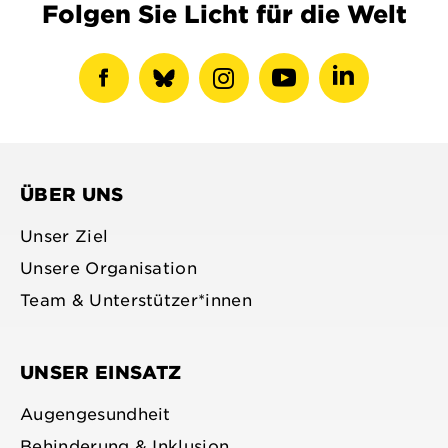
Folgen Sie Licht für die Welt
Facebook-
show
Instagram-
Youtube-
LinkedIN-
Profil
bluesky
Profil
Profil
Profil
anzeigen
profile
anzeigen
anzeigen
anzeigen
ÜBER UNS
Unser Ziel
Unsere Organisation
Team & Unterstützer*innen
UNSER EINSATZ
Augengesundheit
Behinderung & Inklusion