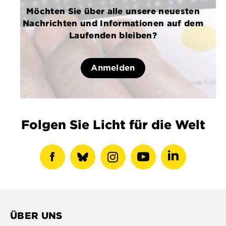
Möchten Sie über alle unsere neuesten
Nachrichten und Informationen auf dem
Laufenden bleiben?
Anmelden
Folgen Sie Licht für die Welt
Facebook-
show
Instagram-
Youtube-
LinkedIN-
Profil
bluesky
Profil
Profil
Profil
anzeigen
profile
anzeigen
anzeigen
anzeigen
ÜBER UNS