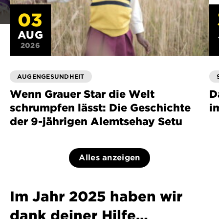
03
AUG
2026
AUGENGESUNDHEIT
Wenn Grauer Star die Welt
D
schrumpfen lässt: Die Geschichte
i
der 9-jährigen Alemtsehay Setu
Alles anzeigen
Im Jahr 2025 haben wir
dank deiner Hilfe…