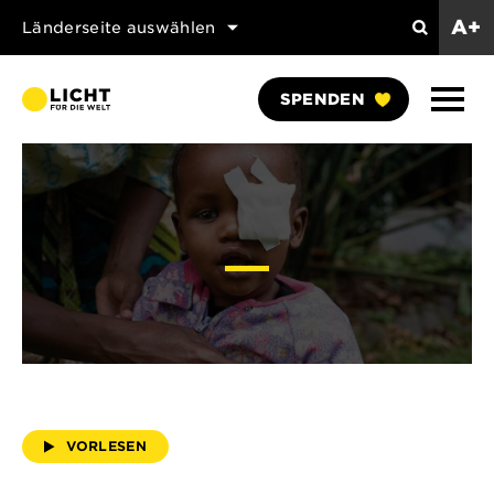
A+
Länderseite auswählen
Search
Naviga
SPENDEN
anzei
VORLESEN