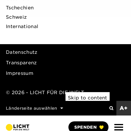
Tschechien
Schweiz
International
Datenschutz
Transparenz
Impressum
© 2026 - LICHT FÜR DIE WELT
Skip to content
A+
Länderseite auswählen
Search
Naviga
SPENDEN
anzei