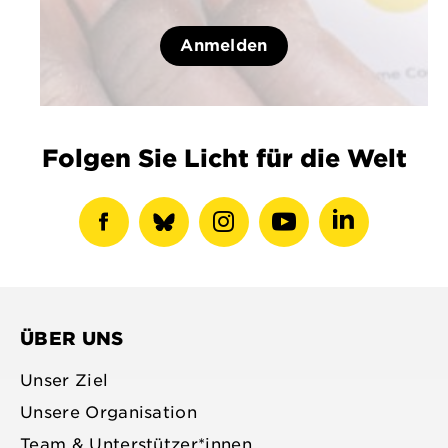
Anmelden
Folgen Sie Licht für die Welt
Facebook-
show
Instagram-
Youtube-
LinkedIN-
Profil
bluesky
Profil
Profil
Profil
anzeigen
profile
anzeigen
anzeigen
anzeigen
ÜBER UNS
Unser Ziel
Unsere Organisation
Team & Unterstützer*innen