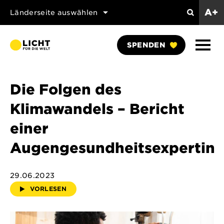
A+
Länderseite auswählen
Search
Naviga
SPENDEN
anzei
Die Folgen des
Klimawandels – Bericht
einer
Augengesundheitsexpertin
29.06.2023
VORLESEN