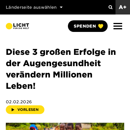
A+
Länderseite auswählen
Search
Naviga
SPENDEN
anzei
Diese 3 großen Erfolge in
der Augengesundheit
verändern Millionen
Leben!
02.02.2026
VORLESEN