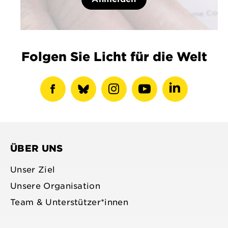
Folgen Sie Licht für die Welt
Facebook-
show
Instagram-
Youtube-
LinkedIN-
Profil
bluesky
Profil
Profil
Profil
anzeigen
profile
anzeigen
anzeigen
anzeigen
ÜBER UNS
Unser Ziel
Unsere Organisation
Team & Unterstützer*innen