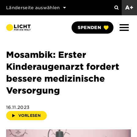
A+
Länderseite auswählen
Search
Naviga
SPENDEN
anzei
Mosambik: Erster
Kinderaugenarzt fordert
bessere medizinische
Versorgung
16.11.2023
VORLESEN