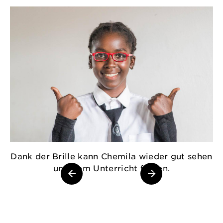
Dank der Brille kann Chemila wieder gut sehen
C
und dem Unterricht folgen.