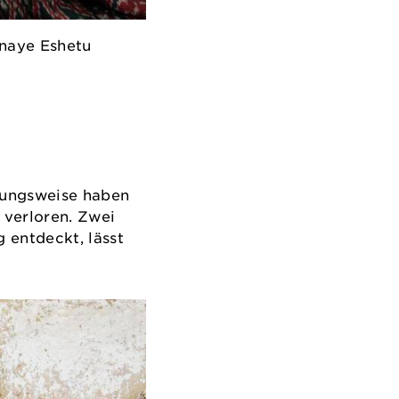
enaye Eshetu
Die Operation ist
tzungsweise haben
 verloren. Zwei
 entdeckt, lässt