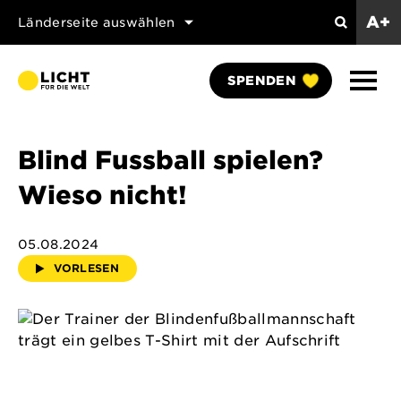
A+
Länderseite auswählen
Search
Naviga
SPENDEN
anzei
Blind Fussball spielen?
Wieso nicht!
05.08.2024
VORLESEN