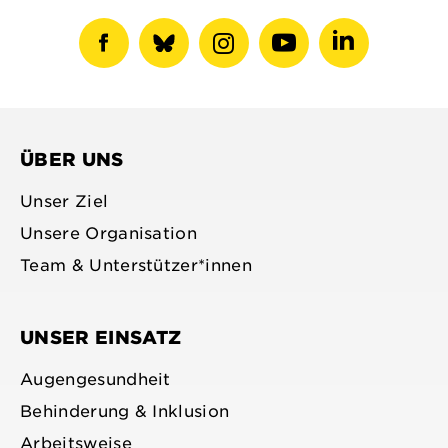
Facebook-
show
Instagram-
Youtube-
LinkedIN-
Profil
bluesky
Profil
Profil
Profil
anzeigen
profile
anzeigen
anzeigen
anzeigen
ÜBER UNS
Unser Ziel
Unsere Organisation
Team & Unterstützer*innen
UNSER EINSATZ
Augengesundheit
Behinderung & Inklusion
Arbeitsweise